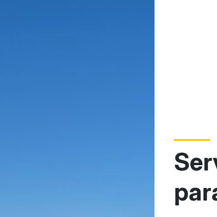
Serv
para