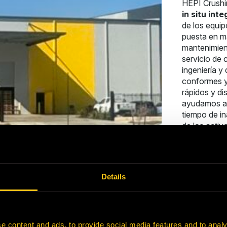
HEPI Crushi
in situ inte
de los equipo
puesta en ma
mantenimient
servicio de 
ingeniería y
conformes y
rápidos y di
ayudamos a l
tiempo de in
de los activo
Details
e content and ads, to provide social media features and to analy