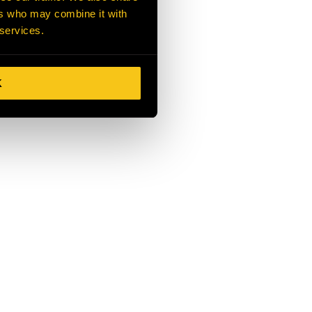
ers who may combine it with
 services.
K