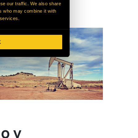
se our traffic. We also share
ers who may combine it with
 services.
K
o y