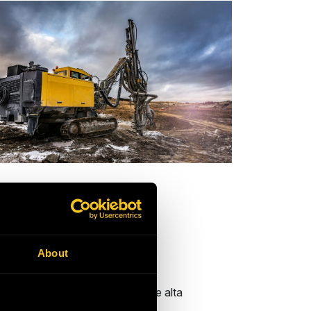
e defensa
About
emas mecánicos e hidráulicos de alta
condiciones marinas más duras.