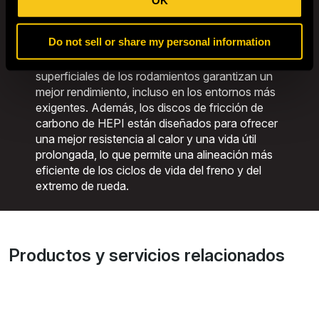
acero limpio de primera calidad, coronado que
distribuye la carga de forma uniforme y
Do not sell or share my personal information
superacabados que mejoran la lubricación. Los
rodillos texturizados y los tratamientos
superficiales de los rodamientos garantizan un
mejor rendimiento, incluso en los entornos más
exigentes. Además, los discos de fricción de
carbono de HEPI están diseñados para ofrecer
una mejor resistencia al calor y una vida útil
prolongada, lo que permite una alineación más
eficiente de los ciclos de vida del freno y del
extremo de rueda.
Productos y servicios relacionados