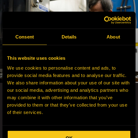
Consent
Details
About
This website uses cookies
We use cookies to personalise content and ads, to
provide social media features and to analyse our traffic.
We also share information about your use of our site with
our social media, advertising and analytics partners who
¡PROFUNDICE!
may combine it with other information that you’ve
Más información sobre
provided to them or that they’ve collected from your use
rodamientos y discos de
of their services.
fricción de freno
Los rodamientos de rueda HEPI están
diseñados para maximizar la vida a fatiga, con
OK