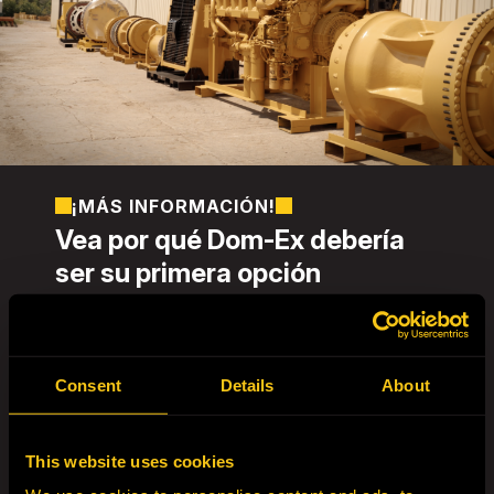
¡MÁS INFORMACIÓN!
Vea por qué Dom-Ex debería
ser su primera opción
Dom-Ex ofrece soluciones escalables
diseñadas para reducir el coste de propiedad,
manteniendo al mismo tiempo la productividad
de las flotas. Con experiencia en el suministro
Consent
Details
About
de componentes, la recuperación de
excedentes y la reubicación de equipos, Dom-
Ex es un socio de confianza para las
This website uses cookies
operaciones mineras en todo el mundo.