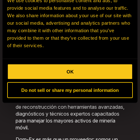
We use cookies to personalise content and ads, to
Uno de los puntos fuertes únicos de Dom-Ex es
provide social media features and to analyse our traffic.
nuestra capacidad para comprar equipos
We also share information about your use of our site with
usados que ya no son financieramente viables
our social media, advertising and analytics partners who
para su operación. Si tiene activos que
may combine it with other information that you’ve
descargar, nuestro equipo está preparado para
provided to them or that they’ve collected from your use
comprar, ayudándole a recuperar valor mientras
of their services.
prolongamos la vida útil de sus equipos
mediante la reutilización y la redistribución.
Mediante la distribución estratégica de
OK
componentes en regiones de gran demanda,
reducimos los plazos de entrega y
maximizamos el tiempo de actividad. Nuestra
Do not sell or share my personal information
sede de Hibbing refuerza nuestras capacidades:
un servicio totalmente equipado e instalaciones
de reconstrucción con herramientas avanzadas,
diagnósticos y técnicos expertos capacitados
para manejar los mayores activos de minería
móvil.
Dom-Ex es más que un proveedor: somos un