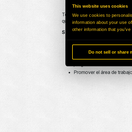
empleados de H-E Parts.
This website uses cookies
Todos los empleados son responsa
We use cookies to personalis
que se les proporciona, y se espe
information about your use of
other information that you’ve
Seguridad y salud
Establecer programas de sal
proyecto.
Do not sell or share
Gestionar nuestros riesgos 
peligros.
Promover el área de trabaj