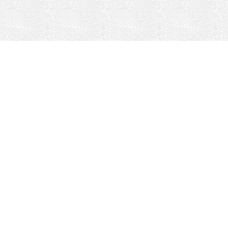
Minería Móvil
Minería Con P
Soluciones de minería móvil
Piezas de repu
trituradoras
Mejoras de HEPI
Dom-Ex