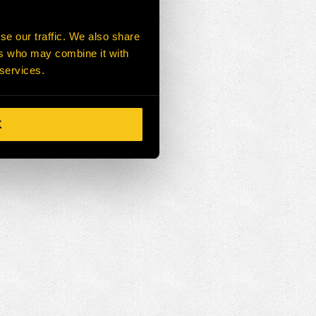
 recursos técnicos y el equipo
se our traffic. We also share
ers who may combine it with
 services.
iduales de cada negocio y
K
, supervisar y controlar los