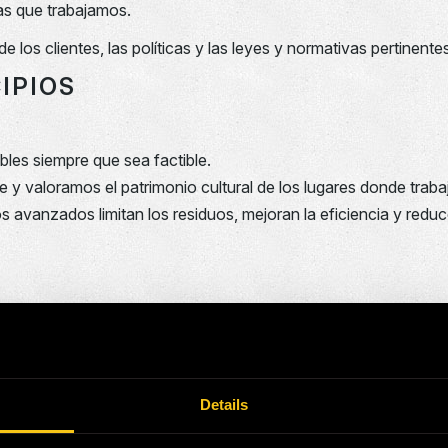
as que trabajamos.
los clientes, las políticas y las leyes y normativas pertinentes
IPIOS
les siempre que sea factible.
 y valoramos el patrimonio cultural de los lugares donde trab
s avanzados limitan los residuos, mejoran la eficiencia y redu
 y los programas de seguridad de los clientes.
de cuentas
responsabilidad del equipo de dirección ejecutiva, los directore
Details
guras y el avance de los procesos de trabajo seguros son resp