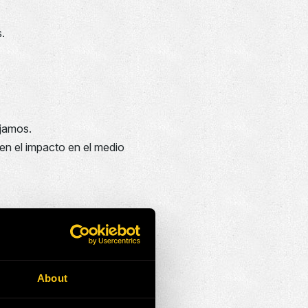
.
ajamos.
cen el impacto en el medio
s de división y los equipos
About
onsabilidad de todos los