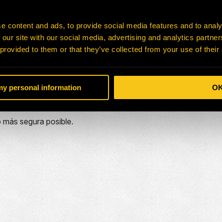
bles de trabajar de forma segura utilizando la formación, los
e content and ads, to provide social media features and to analy
ra que velen por la salud y la seguridad de los demás.
 our site with our social media, advertising and analytics partn
 provided to them or that they’ve collected from your use of their
ud y seguridad adecuados para satisfacer los requisitos indiv
 my personal information
O
mediante la implementación de sistemas para identificar, evaluar
o más segura posible.