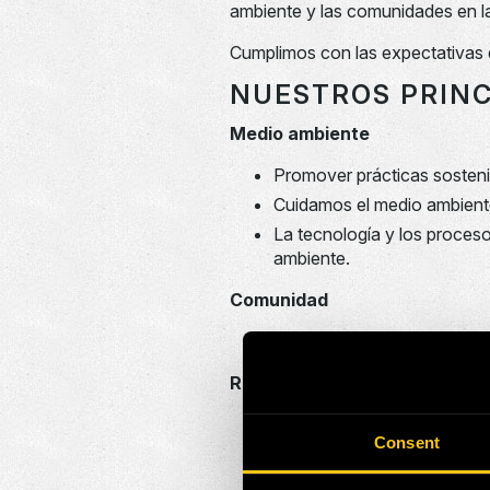
ambiente y las comunidades en l
Cumplimos con las expectativas de 
NUESTROS PRINC
Medio ambiente
Promover prácticas sostenib
Cuidamos el medio ambiente
La tecnología y los proceso
ambiente.
Comunidad
Apoyar a la comunidad local
Responsabilidad y rendición 
La salud y la seguridad son 
Consent
operativos locales.
Las prácticas de trabajo se