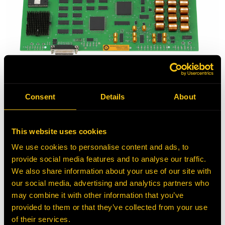
Piezas de componentes
Consent
Details
About
eléctricos
This website uses cookies
HEPI Mining Solutions es compatible con los sistemas de
control eléctrico de los camiones de transporte Komatsu®
We use cookies to personalise content and ads, to
con una línea completa de
componentes de repuesto
provide social media features and to analyse our traffic.
nuevos
.
We also share information about your use of our site with
our social media, advertising and analytics partners who
may combine it with other information that you’ve
PIEZAS DE COMPONENTES ELÉCTRICOS
provided to them or that they’ve collected from your use
of their services.