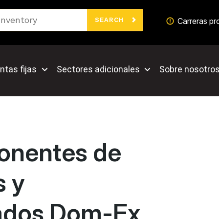
Search
Carreras pr
SEARCH
ntas fijas
Sectores adicionales
Sobre nosotro
onentes de
s y
ados Dom-Ex