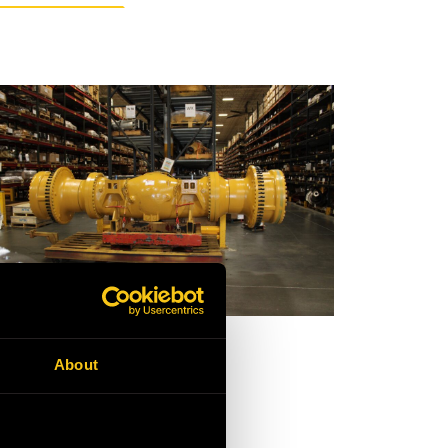
About
a palas y