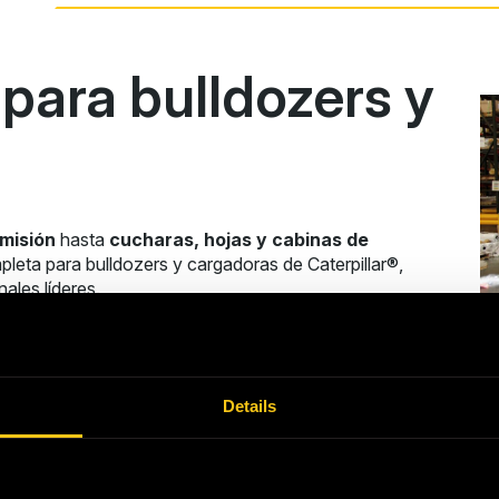
ara bulldozers y
smisión
hasta
cucharas, hojas y cabinas de
eta para bulldozers y cargadoras de Caterpillar®,
ales líderes.
OMPONENTS
Details
Componentes par