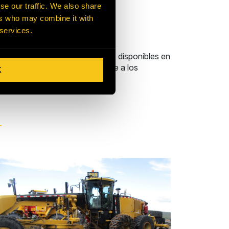
se our traffic. We also share
ers who may combine it with
 services.
es para palas excavadoras
, disponibles en
no cualificadas
para adaptarse a los
K
plazo de entrega.