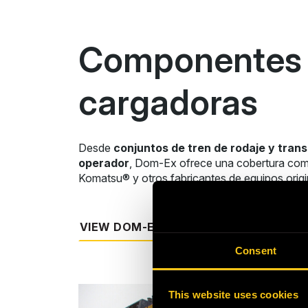
Componentes p
cargadoras
Desde
conjuntos de tren de rodaje y tran
operador
, Dom-Ex ofrece una cobertura compl
Komatsu® y otros fabricantes de equipos origin
VIEW DOM-EX DOZER AND LOADER C
Consent
This website uses cookies