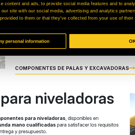
e content and ads, to provide social media features and to analy
excavadoras
 our site with our social media, advertising and analytics partn
 provided to them or that they’ve collected from your use of their
Dom-Ex ofrece una selección completa de
component
opciones nuevas, reconstruidas y de segunda ma
 my personal information
O
requisitos del cliente en cuanto a coste, rendimiento y 
COMPONENTES DE PALAS Y EXCAVADORAS
ara niveladoras
ponentes para niveladoras
, disponibles en
unda mano cualificadas
para satisfacer los requisitos
entrega y presupuesto.