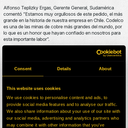
Alfonso Teplizky Ergas, Gerente General, Sudamérica
comentó “Estamos muy orgullosos de este pedido, el más
grande en la historia de nuestra empresa en Chile. Codelco
es una de las minas de cobre más grandes del mundo, por
lo que es un honor que hayan confiado en nosotros para
esta importante labor”.
H-E Parts cree que esta asociación, combinada con el
soporte en el taller y la ingeniería interna, proporcionará
una solución flexible, rentable y a largo plazo para
Codelco.
Consent
Details
About
0
Shares
This website uses cookies
We use cookies to personalise content and ads, to
provide social media features and to analyse our traffic.
We also share information about your use of our site with
our social media, advertising and analytics partners who
may combine it with other information that you’ve