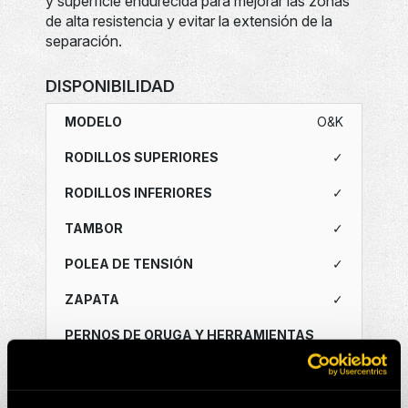
y superficie endurecida para mejorar las zonas
de alta resistencia y evitar la extensión de la
separación.
DISPONIBILIDAD
O&K
✓
✓
✓
✓
✓
✓
KOMATSU