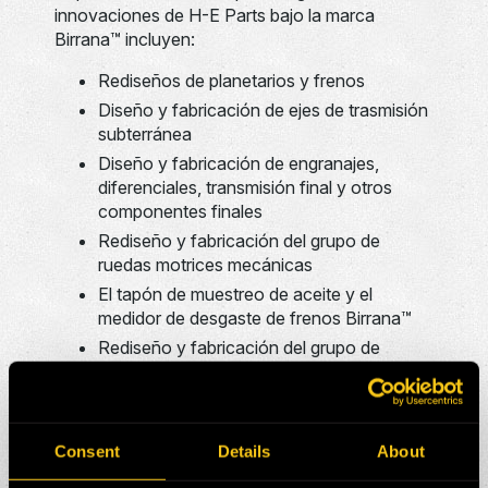
innovaciones de H-E Parts bajo la marca
Birrana™ incluyen:
Rediseños de planetarios y frenos
Diseño y fabricación de ejes de trasmisión
subterránea
Diseño y fabricación de engranajes,
diferenciales, transmisión final y otros
componentes finales
Rediseño y fabricación del grupo de
ruedas motrices mecánicas
El tapón de muestreo de aceite y el
medidor de desgaste de frenos Birrana™
Rediseño y fabricación del grupo de
ruedas motrices eléctricas
Sistemas de suspensión y pasadores con
collar Birrana™ asociados
Consent
Details
About
Respaldado por un Centro de Excelencia de