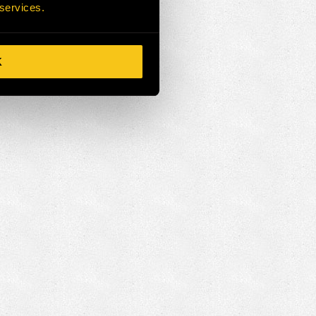
 services.
K