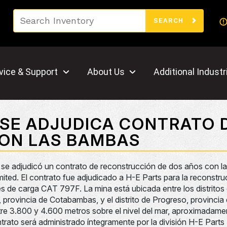
Search
SEARCH
vice & Support
About Us
Additional Industr
 SE ADJUDICA CONTRATO 
CON LAS BAMBAS
se adjudicó un contrato de reconstrucción de dos años con l
ited. El contrato fue adjudicado a H-E Parts para la reconstr
s de carga CAT 797F. La mina está ubicada entre los distrito
rovincia de Cotabambas, y el distrito de Progreso, provincia 
tre 3.800 y 4.600 metros sobre el nivel del mar, aproximadame
ntrato será administrado íntegramente por la división H-E Part