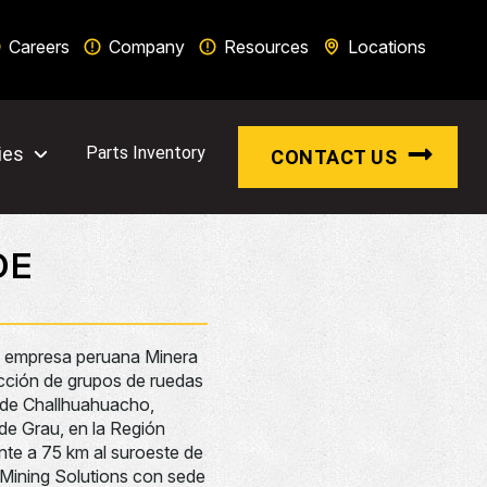
Careers
Company
Resources
Locations
ies
Parts Inventory
CONTACT US
DE
a empresa peruana Minera
ucción de grupos de ruedas
s de Challhuahuacho,
de Grau, en la Región
nte a 75 km al suroeste de
s Mining Solutions con sede