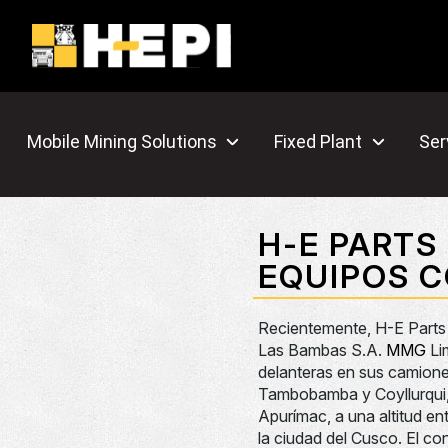
Mobile Mining Solutions
Fixed Plant
Ser
H-E PARTS
EQUIPOS 
Recientemente, H-E Parts 
Las Bambas S.A.
MMG
Lim
delanteras en sus camione
Tambobamba y Coyllurqui, p
Apurímac, a una altitud en
la ciudad del Cusco. El co