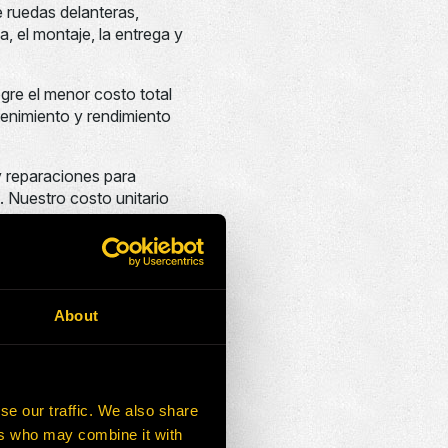
e ruedas delanteras,
a, el montaje, la entrega y
ogre el menor costo total
tenimiento y rendimiento
y reparaciones para
e. Nuestro costo unitario
ía y ser socios de Las
ente General de Perú.
About
erna, proporcionará una
se our traffic. We also share
ers who may combine it with