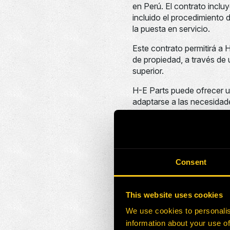
en Perú. El contrato incluy
incluido el procedimiento d
la puesta en servicio.
Este contrato permitirá a H
de propiedad, a través de 
superior.
H-E Parts puede ofrecer un
adaptarse a las necesidades
por hora es más bajo que 
“Estamos entusiasmados y 
Bambas en la tarea perman
Consent
H-E Parts cree que esta as
solución flexible, rentabl
This website uses cookies
We use cookies to personalis
information about your use of