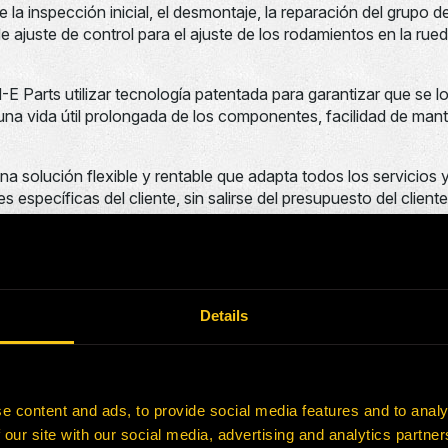
e la inspección inicial, el desmontaje, la reparación del grupo d
e ajuste de control para el ajuste de los rodamientos en la rued
-E Parts utilizar tecnología patentada para garantizar que se l
una vida útil prolongada de los componentes, facilidad de man
a solución flexible y rentable que adapta todos los servicios 
 específicas del cliente, sin salirse del presupuesto del client
los principales competidores y OEM.
ansiosos por incrementar su PCR actual con nuestra tecnolog
ente de ser cada día más eficientes”, dice Cesar Jonquet, Ger
Details
ociación, combinada con el apoyo del taller y la ingeniería int
e y a largo plazo para Las Bambas.
0
Shares
e content and ads, to provide social media features and to analy
 our site with our social media, advertising and analytics partn